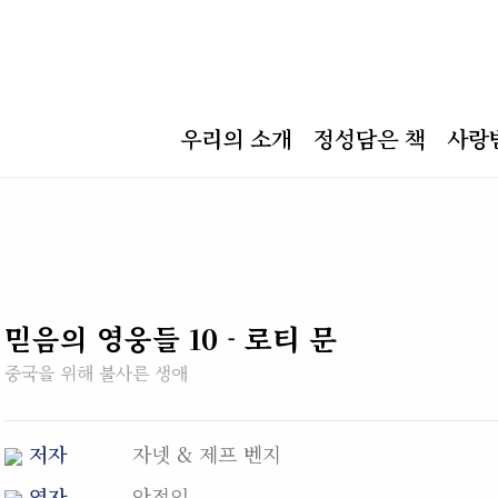
우리의 소개
정성담은 책
사랑
믿음의 영웅들 10 - 로티 문
중국을 위해 불사른 생애
저자
자넷 & 제프 벤지
역자
안정임