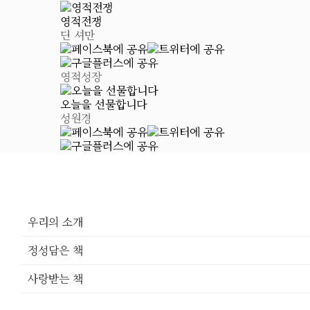
영적전쟁
딘 셔만
영적성장
오늘을 선물합니다
성원경
우리의 소개
정성담은 책
사랑받는 책