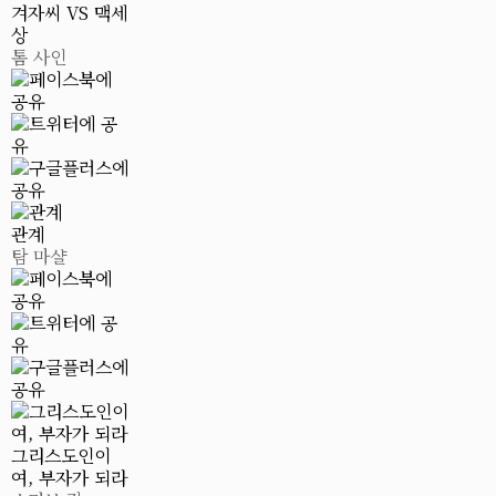
겨자씨 VS 맥세
상
톰 사인
관계
탐 마샬
그리스도인이
여, 부자가 되라