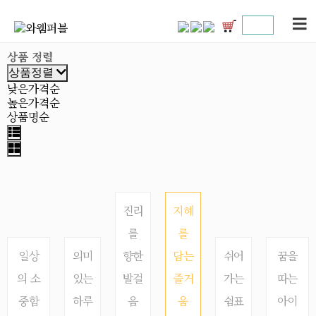
상품 정렬
상품정렬
낮은가격순
높은가격순
상품명순
진리
지혜
를
를
일상
의미
향한
담는
쉬어
꿈을
의 소
있는
발걸
즐거
가는
따는
중함
하루
음
움
쉼표
아이