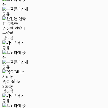
완전한 언약Ⅱ
구약편
김의경
PJC Bible
Study
임천석