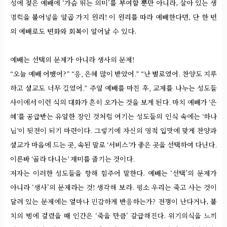
성에 젖은 예배에 ‘가슴 뛰는 의미’를 부여할 뿐만 아니라, 살아 있는 생
명력을 불어넣을 일곱 가지 원리! 이 원리를 따라 예배한다면, 단 한 번
의 예배로도 변화와 회복이 일어날 수 있다.
예배는 선택의 문제가 아니라 생사의 문제!
“오늘 예배 어땠어?” “응, 은혜 많이 받았어.” “난 별로였어. 찬양도 지루
하고 설교도 너무 길었어.” 주일 예배를 마친 후, 교제를 나누는 성도들
사이에서 이런 식의 대화가 흔히 오가는 것을 보게 된다. 마치 예배가 ‘은
혜’를 공급받는 유일한 장인 것처럼 여기는 성도들의 인식 속에는 ‘하나
님’이 뒷전이 되기 마련이다. 그렇기에 자신의 영적 입맛에 맞게 찬양과
설교가 마음에 드는 곳, 속된 말로 ‘서비스’가 좋은 곳을 선택하여 다닌다.
이른바 ‘골라 다니는’ 재미를 즐기는 것이다.
저자는 이러한 성도들을 향해 힘주어 말한다. 예배는 ‘선택’의 문제가
아니라 ‘생사’의 문제라는 것! 생각해 보라. 평소 우리는 죽고 사는 것이
달려 있는 문제에는 얼마나 민감하게 반응하는가? 전쟁이 난다거나, 불
치의 병에 걸렸을 때 인간은 ‘죽을 만큼’ 갈급해진다. 위기의식을 느끼