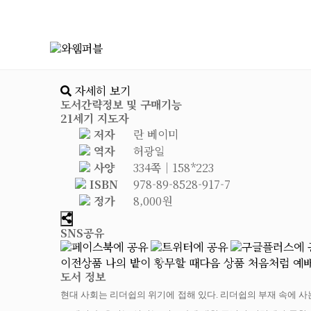
자세히 보기
도서간략정보 및 구매기능
21세기 지도자
저자
란 베이미
역자
허광일
사양
334쪽│158*223
ISBN
978-89-8528-917-7
정가
8,000원
SNS공유
이전상품
나의 밭이 황무할 때
다음 상품
처음처럼 예
도서 정보
현대 사회는 리더쉽의 위기에 접해 있다. 리더쉽의 부재 속에 