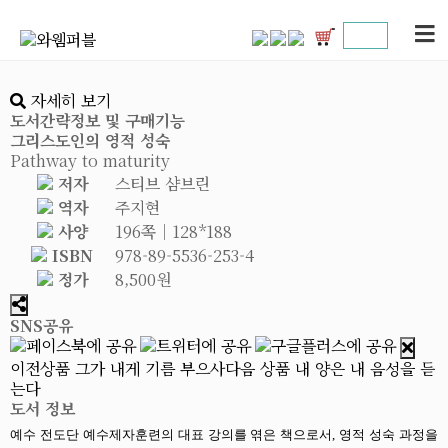
자세히 보기
도서간략정보 및 구매기능
그리스도인의 영적 성숙
Pathway to maturity
저자
스티브 샴브린
역자
주지현
사양
196쪽│128*188
ISBN
978-89-5536-253-4
정가
8,500원
SNS공유
이전상품
그가 내게 기름 부으사
다음 상품
내 양은 내 음성을 듣
는다
도서 정보
예수 전도단 예수제자훈련의 대표 강의를 엮은 책으로서, 영적 성숙 과정을