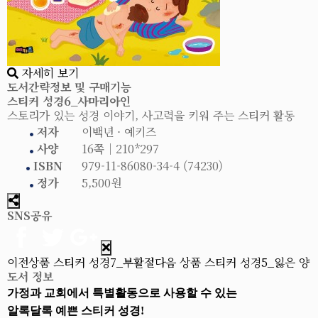
자세히 보기
도서간략정보 및 구매기능
스티커 성경6_사마리아인
스토리가 있는 성경 이야기, 사고력을 키워 주는 스티커 활동
저자
이백년 ⋅ 예키즈
사양
16쪽│210*297
ISBN
979-11-86080-34-4 (74230)
정가
5,500원
SNS공유
이전상품
스티커 성경7_부활절
다음 상품
스티커 성경5_잃은 양
도서 정보
가정과 교회에서 특별활동으로 사용할 수 있는
알록달록 예쁜 스티커 성경!