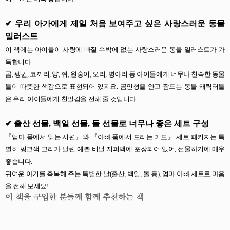
✔
우리 아가에게 제일 처음 보여주고 싶은 사랑스러운 동물
일러스트
이 책에는 아이들이 사랑에 빠질 수밖에 없는 사랑스러운 동물 일러스트가 가
득합니다
.
곰
,
펭귄
,
코끼리
,
양
,
쥐
,
원숭이
,
오리
,
병아리 등 아이들에게 너무나 친숙한 동물
들이 따뜻한 색감으로 표현되어 있지요
.
곰인형을 안고 잠드는 동물 캐릭터들
은 우리 아이들에게 친밀감을 전해 줄 것입니다
.
✔
출산 선물
,
백일 선물
,
돌 선물로 너무나 좋은 세트 구성
『
엄마 품에서 읽는 시편
』
와
『
아빠 품에서 드리는 기도
』
세트 패키지는 특
별히 핑크색 고리가 달린 예쁜 비닐 지퍼백에 포장되어 있어
,
선물하기에 매우
좋습니다
.
귀여운 아기를 축복해 주는 특별한 날
(
출산
,
백일
,
돌 등
),
엄마 아빠 세트로 마음
을 전해 보세요
!
이 책을 구입한 분들께 함께 추천하는 책