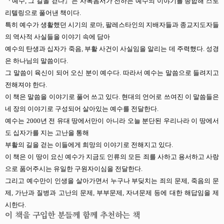
『예수, 그 길을 걷다』는 사복음서가 전하는 예수의 이야기를 종합해 스토
리텔링으로 풀어낸 책이다.
특히 예수가 생활했던 시기의
로마, 팔레스타인의 지배자들과 종교지도자들
의 역사적 사실들을 이야기 속에 담아
예수의 탄생과 십자가 죽음, 부활 사건이 사실임을 알리는 데 주력했다. 성경
은 하나님의 말씀이다.
그 말씀이 육신이 되어 오신 분이 예수다. 따라서 예수는 말씀으로 들려지고
전해져야 한다.
이 책은 말씀을 이야기로 풀어 쓰고 있다. 현대의 언어로 쓰여진 이 말씀들은
네 장의 이야기로 구성되어 살아있는 예수를 전달한다.
예수는 2000년 전 유대 땅에서만이 아니라 오늘 분단된 우리나라 이 땅에서
도 십자가를 지는 고난을 통해
부활의 길을 걷는 이들에게 희망의 이야기로 전해지고 있다.
이 책은 이 땅이 요신 예수가 지금도 인류의 모든 죄를 사하고 용서하고 사랑
으로 품어주시는 유일한 구원자이심을 전달한다.
그리고 예수만이 인생을 살아가면서 누구나 부딪치는 죄의 문제, 죽음의 문
제, 가난과 질병과 고난의 문제, 부부문제, 자녀문제 등에 대한 해답임을 제
시한다.
이 책을 구입한 분들께 함께 추천하는 책