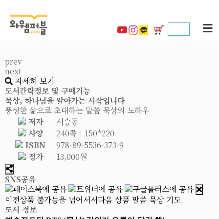
prev
next
자세히 보기
도서간략정보 및 구매기능
묵상, 하나님을 알아가는 시작입니다
풍성한 삶으로 초대하는 말씀 묵상의 노하우
저자
서승동
사양
240쪽│150*220
ISBN
978-89-5536-373-9
정가
13,000원
SNS공유
이전상품
불가능을 넘어서서
다음 상품
말씀 묵상 기도
도서 정보