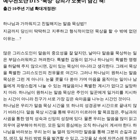
예수전도단 DTS ‘묵상’ 강의가 오롯이 담긴 책!
출간 10주년 기념 확대개정판!
하나님과 가까워지고 친밀해지는 말씀 묵상법!!
지금까지 당신이 딱딱하고 지루하고 형식적이었던 묵상을 할 수 밖에 없던
이유는…?
많은 그리스도인이 말씀의 중요성을 잘 알지만, 날마다 말씀을 묵상하는 일
은 부담스러워하고 꺼려한다. 특별한 감동이 없거나 하나님이 특별한 명령
을 하달해 주지 않으시면, 깊이 있는 묵상이 아니라고 생각한다. 그래서 묵상
을 특별한 그리스도인의 전유물로 여긴다. 그러나 하나님이 원하시는 말씀
묵상은 그런 게 아니다. 눈물 콧물 다 쏟아 가며 마음을 움직이는 일이나 남
들에게 자랑스럽게 나눌 수 있는 깨달음이나 특별한 계시가 없다고 실망하
지 마라. 하나님이 원하시는 말씀 묵상은 주인이 일꾼에게 일거리를 지시하
는 시간이 아니라 친구가 서로 가장 깊은 속마음을 나누는 시간인 것이다.
하나님은 우리가 말씀 묵상 시간을 또 하나의 성경공부 시간으로 끝내지 않
기 바라신다. 말씀 묵상 시간을 통해 우리가 이르러야 할 목표점은, 주님과의
사귐을 통한 영적 성숙과 신앙의 성장에 있다. 물론 우리는 말씀을 많이 읽고
외우며 공부해야 하지만, 모든 일의 중심에는 오직 하나님이 계셔야 한다. 하
나님을 바라보는 우리 눈이 늘 열려 있어야만 말씀을 통해 그분의 손길과 감
정, 생각, 일 처리 방법 등을 발견할 수 있고, 그것을 삶 속에 자연스레 적용하