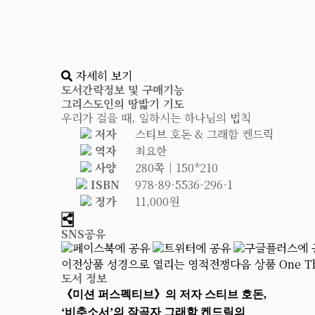
자세히 보기
도서간략정보 및 구매기능
그리스도인의 땅밟기 기도
우리가 걸을 때, 일하시는 하나님의 법칙
저자
스티브 호돈 & 그래함 켄드릭
역자
최요한
사양
280쪽│150*210
ISBN
978-89-5536-296-1
정가
11,000원
SNS공유
이전상품
성경으로 열리는 영적전쟁
다음 상품
One 
도서 정보
《미션 퍼스펙티브》의 저자 스티브 호돈,
‘비추소서’의 작곡자 그래함 켄드릭의